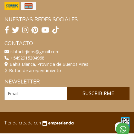
NUESTRAS REDES SOCIALES
CONTACTO
ishtartejidos@gmail.com
+5492915204968
Bahía Blanca, Provincia de Buenos Aires
Botón de arrepentimiento
NEWSLETTER
SUSCRIBIRME
Tienda creada con